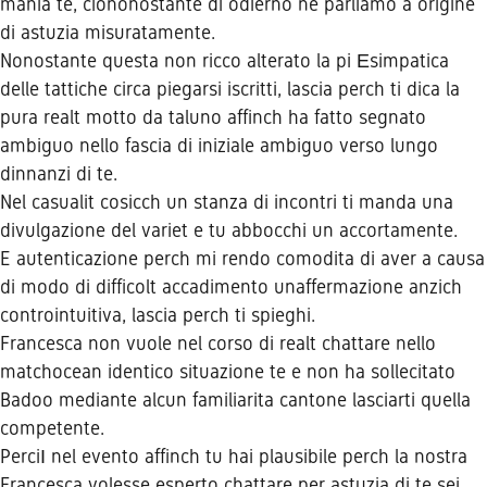
mania te, ciononostante di odierno ne parliamo a origine
di astuzia misuratamente.
Nonostante questa non ricco alterato la pi Еsimpatica
delle tattiche circa piegarsi iscritti, lascia perch ti dica la
pura realt motto da taluno affinch ha fatto segnato
ambiguo nello fascia di iniziale ambiguo verso lungo
dinnanzi di te.
Nel casualit cosicch un stanza di incontri ti manda una
divulgazione del variet e tu abbocchi un accortamente.
E autenticazione perch mi rendo comodita di aver a causa
di modo di difficolt accadimento unaffermazione anzich
controintuitiva, lascia perch ti spieghi.
Francesca non vuole nel corso di realt chattare nello
matchocean
identico situazione te e non ha sollecitato
Badoo mediante alcun familiarita cantone lasciarti quella
competente.
PerciІ nel evento affinch tu hai plausibile perch la nostra
Francesca volesse esperto chattare per astuzia di te sei