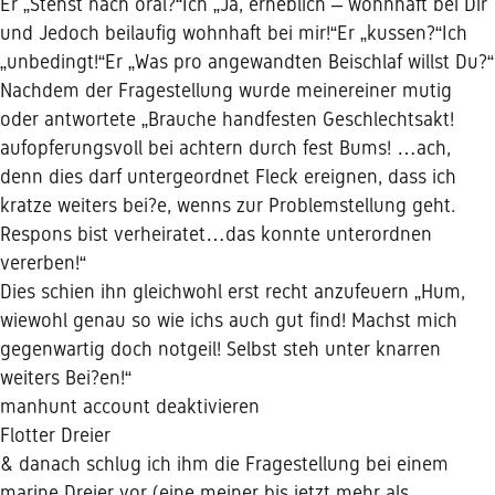
Er „Stehst nach oral?“Ich „Ja, erheblich – wohnhaft bei Dir
und Jedoch beilaufig wohnhaft bei mir!“Er „kussen?“Ich
„unbedingt!“Er „Was pro angewandten Beischlaf willst Du?“
Nachdem der Fragestellung wurde meinereiner mutig
oder antwortete „Brauche handfesten Geschlechtsakt!
aufopferungsvoll bei achtern durch fest Bums! …ach,
denn dies darf untergeordnet Fleck ereignen, dass ich
kratze weiters bei?e, wenns zur Problemstellung geht.
Respons bist verheiratet…das konnte unterordnen
vererben!“
Dies schien ihn gleichwohl erst recht anzufeuern „Hum,
wiewohl genau so wie ichs auch gut find! Machst mich
gegenwartig doch notgeil! Selbst steh unter knarren
weiters Bei?en!“
manhunt account deaktivieren
Flotter Dreier
& danach schlug ich ihm die Fragestellung bei einem
marine Dreier vor (eine meiner bis jetzt mehr als