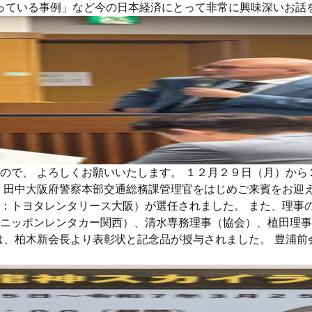
っている事例」など今の日本経済にとって非常に興味深いお話
、 よろしくお願いいたします。 １２月２９日（月）から２０２
、田中大阪府警察本部交通総務課管理官をはじめご来賓をお迎
：トヨタレンタリース大阪）が選任されました。 また、理事
ニッポンレンタカー関西）、清水専務理事（協会）、植田理事
は、柏木新会長より表彰状と記念品が授与されました。 豊浦