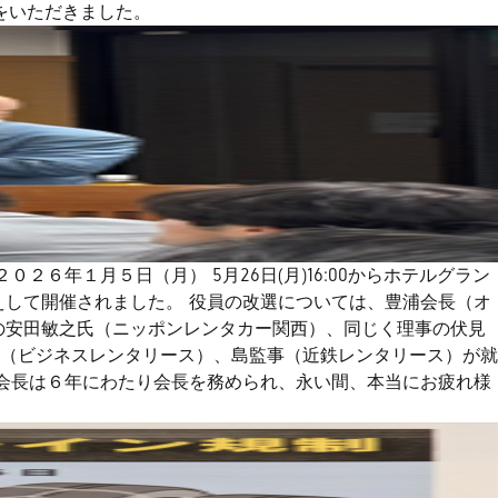
をいただきました。
６年１月５日（月） 5月26日(月)16:00からホテルグラン
えして開催されました。 役員の改選については、豊浦会長（オ
の安田敏之氏（ニッポンレンタカー関西）、同じく理事の伏見
（ビジネスレンタリース）、島監事（近鉄レンタリース）が就
前会長は６年にわたり会長を務められ、永い間、本当にお疲れ様