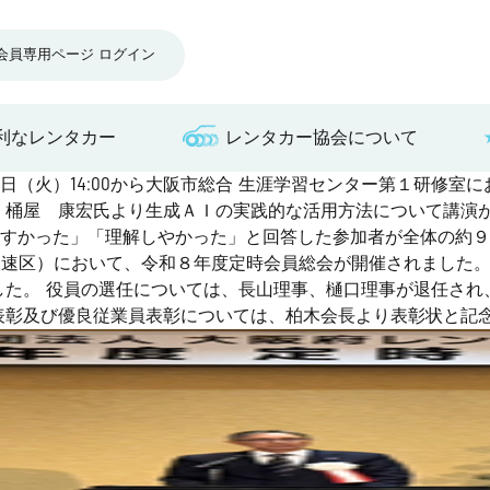
会員専用ページ ログイン
利なレンタカー
レンタカー協会について
（火）14:00から大阪市総合 生涯学習センター第１研修室
 桶屋 康宏氏より生成ＡＩの実践的な活用方法について講演が
すかった」「理解しやかった」と回答した参加者が全体の約９
阪市浪速区）において、令和８年度定時会員総会が開催されました
した。 役員の選任については、長山理事、樋口理事が退任さ
表彰及び優良従業員表彰については、柏木会長より表彰状と記