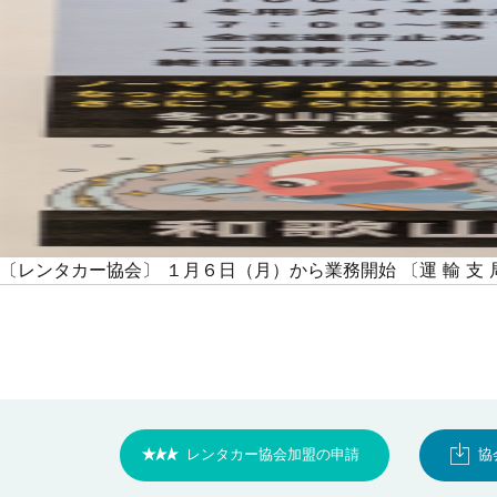
〔レンタカー協会〕 １月６日（月）から業務開始 〔運 輸 支
レンタカー協会加盟の申請
協