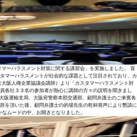
タマーハラスメント対策に関する講習会」を実施しました。 冒
タマーハラスメントが社会的な課題として注目されており、カ
（大阪人権企業協議会講師）より「カスタマーハラスメント対
会員各社３３名の参加者が熱心に講師の方々の説明を聞きまし
局大阪運輸支局、大阪府警察本部交通部、顧問弁護士のご来賓各
辞を頂いた後、顧問弁護士の的場先生の乾杯発声により懇談に
かなムードの中、お開きとなりました。