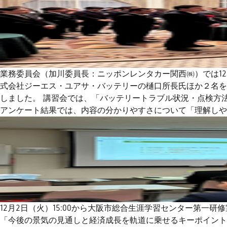
業務委員会（加川委員長：ニッポンレンタカー関西㈱）では12
式会社ジーエス・ユアサ・バッテリーの樋口所長氏ほか２名を
しました。 講習会では、「バッテリートラブル状況・点検方
アンケート結果では、内容の分かりやすさについて「理解しや
12月2日（火）15:00から大阪市総合生涯学習センター第
「今後の景気の見通しと経済成長を軌道に乗せるキーポイント