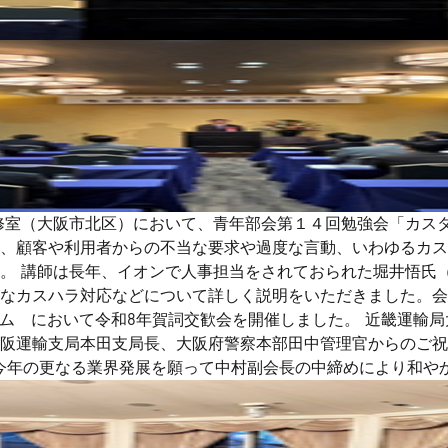
研修室（大阪市北区）において、青年部会第１４回勉強会「カス
、顧客や利用者からの不当な要求や過度な言動、いわゆるカス
。 講師は長年、イオンで人事担当をされておられた堀井悟氏
的なカスハラ対応などについて詳しく説明をいただきました。
ーム において令和8年賀詞交歓会を開催しました。 近畿運輸
阪運輸支局本田支局長、大阪府警察本部田中管理官からのご祝
、今年の更なる業界発展を願って中村副会長の中締めにより和や