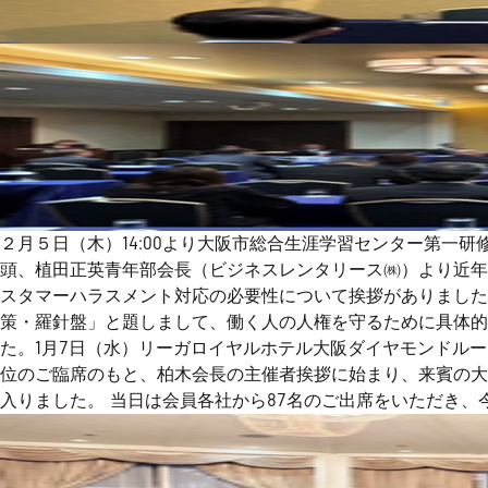
２月５日（木）14:00より大阪市総合生涯学習センター第一
頭、植田正英青年部会長（ビジネスレンタリース㈱）より近年
スタマーハラスメント対応の必要性について挨拶がありました
策・羅針盤」と題しまして、働く人の人権を守るために具体
た。1月7日（水）リーガロイヤルホテル大阪ダイヤモンドル
位のご臨席のもと、柏木会長の主催者挨拶に始まり、来賓の大
入りました。 当日は会員各社から87名のご出席をいただき