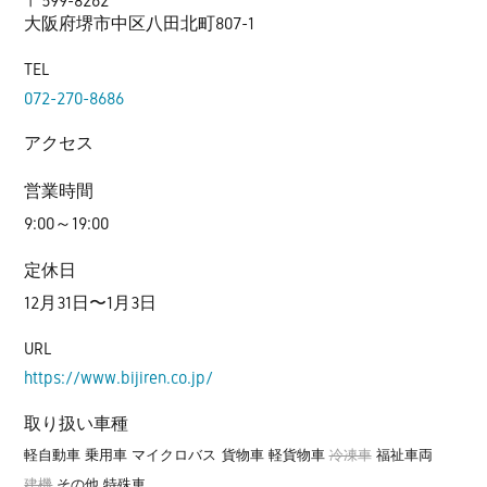
〒599-8262
大阪府堺市中区八田北町807-1
TEL
072-270-8686
アクセス
営業時間
9:00～19:00
定休日
12月31日〜1月3日
URL
https://www.bijiren.co.jp/
取り扱い車種
軽自動車
乗用車
マイクロバス
貨物車
軽貨物車
冷凍車
福祉車両
建機
その他 特殊車