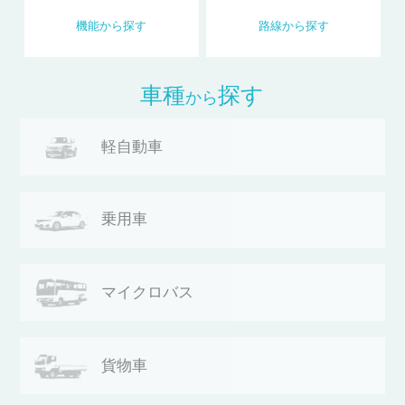
機能
から
探す
路線
から
探す
車種
探す
から
軽自動車
乗用車
マイクロバス
貨物車