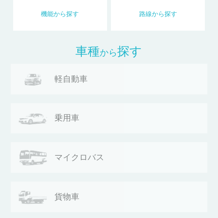
機能
から
探す
路線
から
探す
車種
探す
から
軽自動車
乗用車
マイクロバス
貨物車