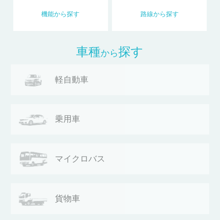
機能
から
探す
路線
から
探す
車種
探す
から
軽自動車
乗用車
マイクロバス
貨物車