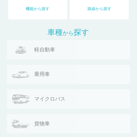
機能
から
探す
路線
から
探す
車種
探す
から
軽自動車
乗用車
マイクロバス
貨物車