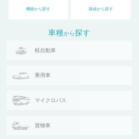
機能
から
探す
路線
から
探す
車種
探す
から
軽自動車
乗用車
マイクロバス
貨物車