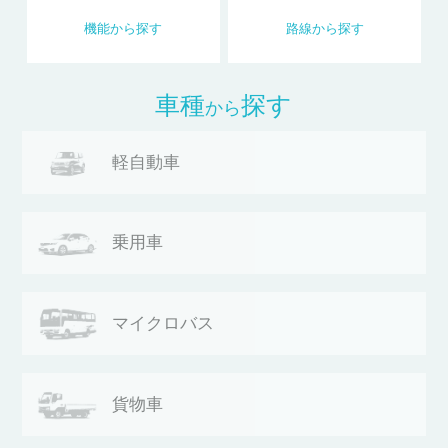
機能
から
探す
路線
から
探す
車種
探す
から
軽自動車
乗用車
マイクロバス
貨物車