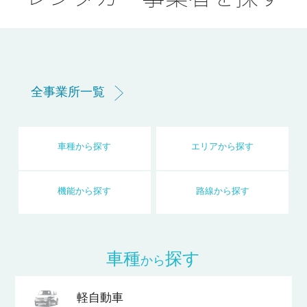
全事業所一覧
車種
から
探す
エリア
から
探す
機能
から
探す
路線
から
探す
車種
探す
から
軽自動車