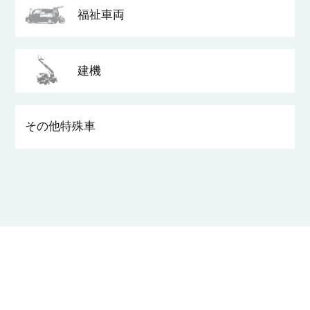
福祉車両
建機
その他
特殊車