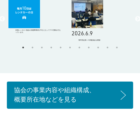
全国レンタカー協会の加盟事業者が中心となってＰＲ活動を行な
2026.6.9
2
っています。
青年部会第１５回勉強会を開催
協会の事業内容や組織構成、
概要所在地などを見る